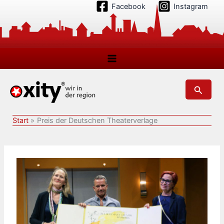
Zum
Facebook
Instagram
Inhalt
springen
Suchen
Start
Preis der Deutschen Theaterverlage