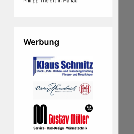
Philipp Thelott in Hanau
Werbung