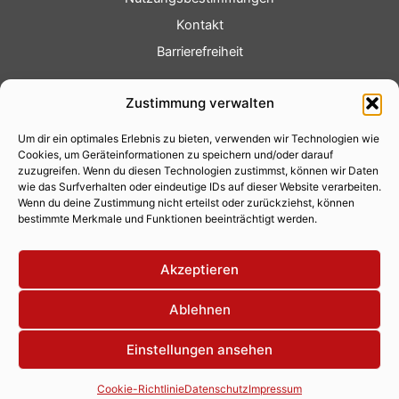
Kontakt
Barrierefreiheit
Service
Zustimmung verwalten
Fotoservice
Um dir ein optimales Erlebnis zu bieten, verwenden wir Technologien wie
Videoservice
Cookies, um Geräteinformationen zu speichern und/oder darauf
Werbung
zuzugreifen. Wenn du diesen Technologien zustimmst, können wir Daten
wie das Surfverhalten oder eindeutige IDs auf dieser Website verarbeiten.
Contenterstellung
Wenn du deine Zustimmung nicht erteilst oder zurückziehst, können
bestimmte Merkmale und Funktionen beeinträchtigt werden.
Lokalnachrichten
Lokalfernsehen
Akzeptieren
Eventkalender
Ablehnen
Einstellungen ansehen
Copyright 2026 © Xity Online GmbH
Cookie-Richtlinie
Datenschutz
Impressum