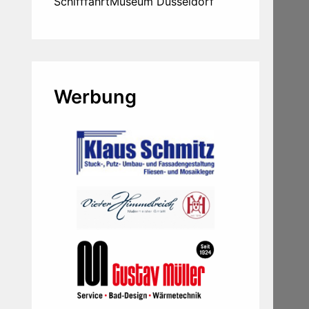
SchifffahrtMuseum Düsseldorf
Werbung