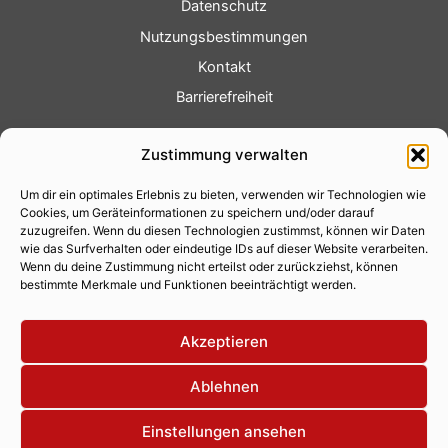
Datenschutz
Nutzungsbestimmungen
Kontakt
Barrierefreiheit
Service
Zustimmung verwalten
Fotoservice
Um dir ein optimales Erlebnis zu bieten, verwenden wir Technologien wie
Videoservice
Cookies, um Geräteinformationen zu speichern und/oder darauf
Werbung
zuzugreifen. Wenn du diesen Technologien zustimmst, können wir Daten
wie das Surfverhalten oder eindeutige IDs auf dieser Website verarbeiten.
Contenterstellung
Wenn du deine Zustimmung nicht erteilst oder zurückziehst, können
bestimmte Merkmale und Funktionen beeinträchtigt werden.
Lokalnachrichten
Lokalfernsehen
Akzeptieren
Eventkalender
Ablehnen
Einstellungen ansehen