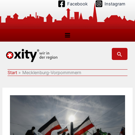
Zum
Facebook
Instagram
Inhalt
springen
Suchen
Start
Mecklenburg-Vorpommmern