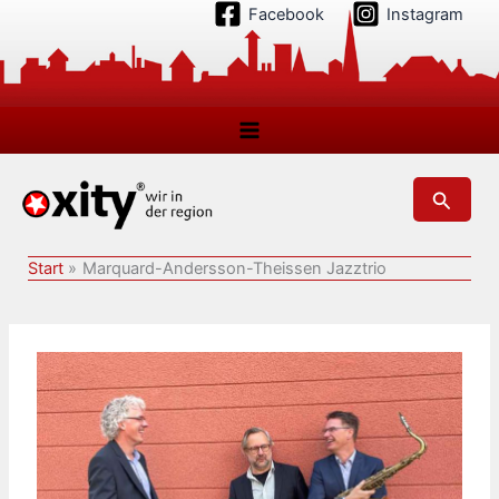
Zum
Facebook
Instagram
Inhalt
springen
Suchen
Start
Marquard-Andersson-Theissen Jazztrio