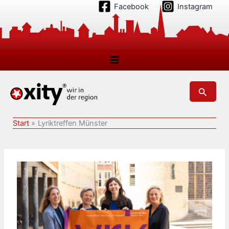
Zum
Facebook
Instagram
Inhalt
springen
Suchen
Start
Lyriktreffen Münster