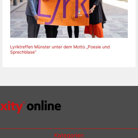
Lyriktreffen Münster unter dem Motto „Poesie und
Sprechblase“
Kategorien