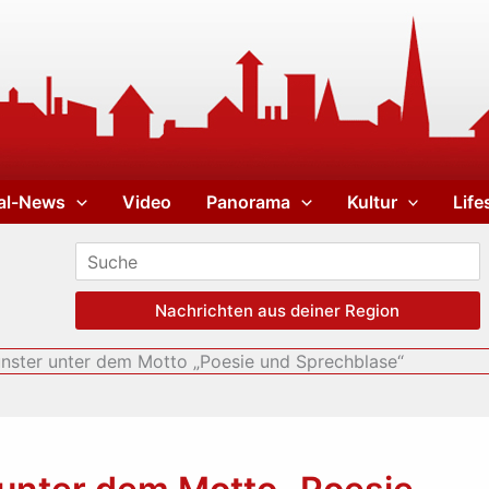
al-News
Video
Panorama
Kultur
Life
Nachrichten aus deiner Region
ünster unter dem Motto „Poesie und Sprechblase“