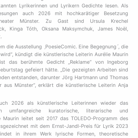
nnten Lyrikerinnen und Lyrikern Gedichte lesen. Als
lesungen auch 2026 mit hochkarätiger Besetzung
Theater Münster. Zu Gast sind Ursula Krechel
inck, Kinga Tóth, Oksana Maksymchuk, James Noël,
.
udem die Ausstellung ˏPoesieComic. Eine Begegnungˊ, die
wird“, kündigt die künstlerische Leiterin Aurélie Maurin
 ist das berühmte Gedicht „Reklame“ von Ingeborg
eburtstag gefeiert hätte. „Die gezeigten Arbeiten sind
nden entstanden, darunter Jörg Hartmann und Thomas
us Münster“, erklärt die künstlerische Leiterin Anja
uch 2026 als künstlerische Leiterinnen wieder das
 umfangreiche kuratorische, literarische und
lie Maurin leitet seit 2017 das TOLEDO-Programm des
sgezeichnet mit dem Ernst-Jandl-Preis für Lyrik 2023
indet in ihrem Werk lyrische Formen, theoretische