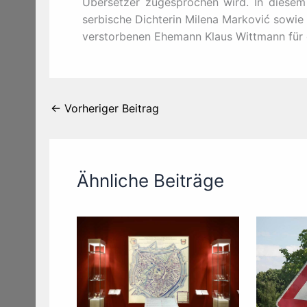
Übersetzer zugesprochen wird. In diesem 
serbische Dichterin Milena Marković sowie
verstorbenen Ehemann Klaus Wittmann für 
←
Vorheriger Beitrag
Ähnliche Beiträge