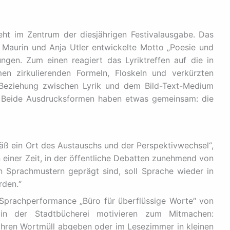
t im Zentrum der diesjährigen Festivalausgabe. Das
e Maurin und Anja Utler entwickelte Motto „Poesie und
ungen. Zum einen reagiert das Lyriktreffen auf die in
men zirkulierenden Formeln, Floskeln und verkürzten
Beziehung zwischen Lyrik und dem Bild-Text-Medium
r. Beide Ausdrucksformen haben etwas gemeinsam: die
mäß ein Ort des Austauschs und der Perspektivwechsel“,
n einer Zeit, in der öffentliche Debatten zunehmend von
n Sprachmustern geprägt sind, soll Sprache wieder in
rden.“
 Sprachperformance „Büro für überflüssige Worte“ von
in der Stadtbücherei motivieren zum Mitmachen:
ihren Wortmüll abgeben oder im Lesezimmer in kleinen