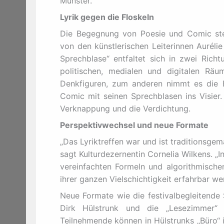
Münster.
Lyrik gegen die Floskeln
Die Begegnung von Poesie und Comic steh
von den künstlerischen Leiterinnen Auréli
Sprechblase“ entfaltet sich in zwei Richt
politischen, medialen und digitalen Räu
Denkfiguren, zum anderen nimmt es die 
Comic mit seinen Sprechblasen ins Visie
Verknappung und die Verdichtung.
Perspektivwechsel und neue Formate
„Das Lyriktreffen war und ist traditionsge
sagt Kulturdezernentin Cornelia Wilkens. „I
vereinfachten Formeln und algorithmische
ihrer ganzen Vielschichtigkeit erfahrbar we
Neue Formate wie die festivalbegleitende
Dirk Hülstrunk und die „Lesezimmer“ 
Teilnehmende können in Hülstrunks „Büro“ 