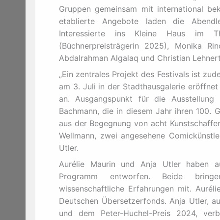
Gruppen gemeinsam mit international beka
etablierte Angebote laden die Abend
Interessierte ins Kleine Haus im 
(Büchnerpreisträgerin 2025), Monika R
Abdalrahman Algalaq und Christian Lehnert
„Ein zentrales Projekt des Festivals ist z
am 3. Juli in der Stadthausgalerie eröffnet 
an. Ausgangspunkt für die Ausstellung
Bachmann, die in diesem Jahr ihren 100. G
aus der Begegnung von acht Kunstschaffe
Wellmann, zwei angesehene Comickünstler a
Utler.
Aurélie Maurin und Anja Utler haben a
Programm entworfen. Beide bringen
wissenschaftliche Erfahrungen mit. Auré
Deutschen Übersetzerfonds. Anja Utler, au
und dem Peter-Huchel-Preis 2024, verb