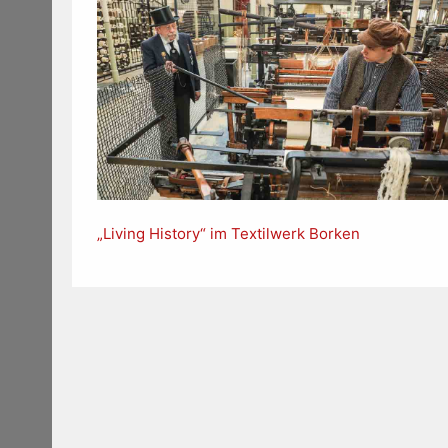
„Living History“ im Textilwerk Borken