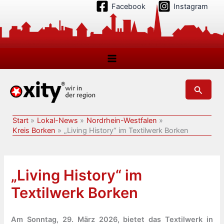
Zum
Facebook
Instagram
Inhalt
springen
Suchen
Start
Lokal-News
Nordrhein-Westfalen
Kreis Borken
„Living History“ im Textilwerk Borken
„Living History“ im
Textilwerk Borken
Am Sonntag, 29. März 2026, bietet das Textilwerk in