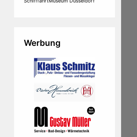
SchifffahrtMuseum Düsseldorf
Werbung