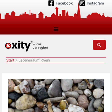
Zum
Facebook
Instagram
Inhalt
springen
Suchen
Start
Lebensraum Rhein