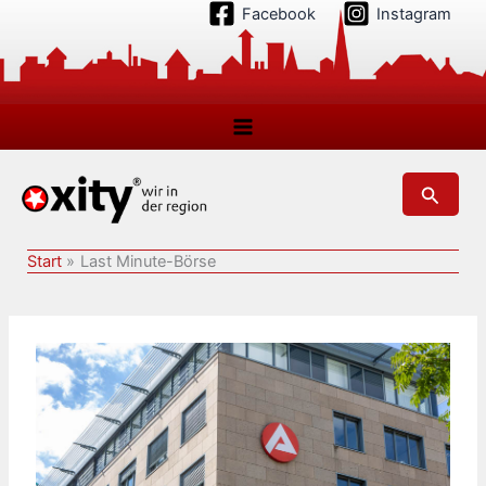
Zum
Facebook
Instagram
Inhalt
springen
Suchen
Start
Last Minute-Börse