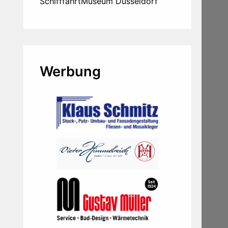
SchifffahrtMuseum Düsseldorf
Werbung