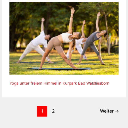
Yoga unter freiem Himmel in Kurpark Bad Waldliesborn
1
2
Weiter
→