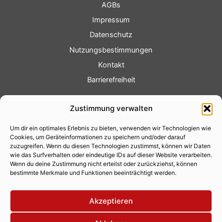
AGBs
Impressum
Datenschutz
Nutzungsbestimmungen
Kontakt
Barrierefreiheit
Service
Zustimmung verwalten
Fotoservice
Um dir ein optimales Erlebnis zu bieten, verwenden wir Technologien wie
Videoservice
Cookies, um Geräteinformationen zu speichern und/oder darauf
Werbung
zuzugreifen. Wenn du diesen Technologien zustimmst, können wir Daten
wie das Surfverhalten oder eindeutige IDs auf dieser Website verarbeiten.
Contenterstellung
Wenn du deine Zustimmung nicht erteilst oder zurückziehst, können
bestimmte Merkmale und Funktionen beeinträchtigt werden.
Lokalnachrichten
Lokalfernsehen
Akzeptieren
Eventkalender