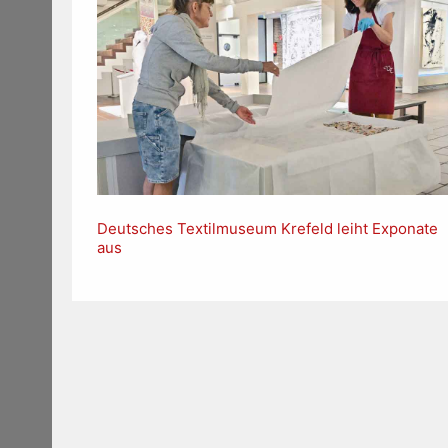
Deutsches Textilmuseum Krefeld leiht Exponate
aus