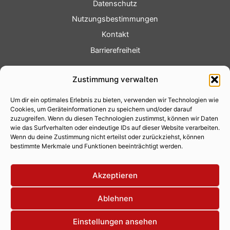
Datenschutz
Nutzungsbestimmungen
Kontakt
Barrierefreiheit
Service
Zustimmung verwalten
Fotoservice
Um dir ein optimales Erlebnis zu bieten, verwenden wir Technologien wie
Videoservice
Cookies, um Geräteinformationen zu speichern und/oder darauf
Werbung
zuzugreifen. Wenn du diesen Technologien zustimmst, können wir Daten
wie das Surfverhalten oder eindeutige IDs auf dieser Website verarbeiten.
Contenterstellung
Wenn du deine Zustimmung nicht erteilst oder zurückziehst, können
bestimmte Merkmale und Funktionen beeinträchtigt werden.
Lokalnachrichten
Lokalfernsehen
Akzeptieren
Eventkalender
Ablehnen
Einstellungen ansehen