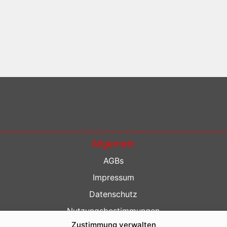
Allgemein
AGBs
Impressum
Datenschutz
Nutzungsbestimmungen
Zustimmung verwalten