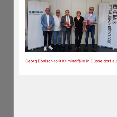
Georg Bönisch rollt Kriminalfälle in Düsseldorf au