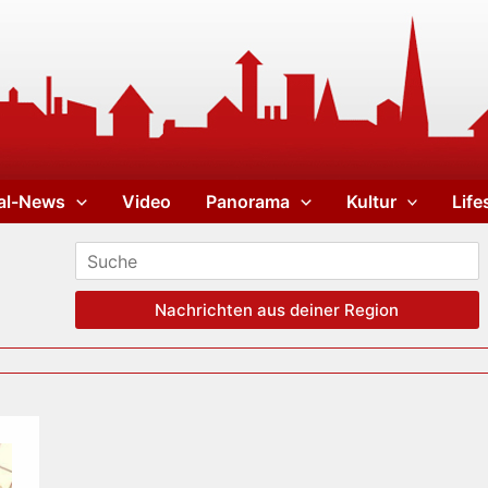
al-News
Video
Panorama
Kultur
Life
Nachrichten aus deiner Region