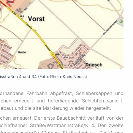
isstraßen 4 und 34 (Foto: Rhein-Kreis Neuss)
orhandene Fahrbahn abgefräst, Schieberkappen und
ächen erneuert und tieferliegende Schichten saniert.
baut und die alte Markierung wieder hergestellt.
chen erneuert: Der erste Bauabschnitt verläuft von der
chiefbahner Straße/Wattmannstraße/K 4. Der zweite
dersachsenstraße (Zufahrt St.-Eustachius- Platz) und