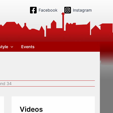
Facebook
Instagram
style
Events
und 34
Videos