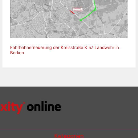
Fahrbahnerneuerung der Kreisstraße K 57 Landwehr in
Borken
Kategorien