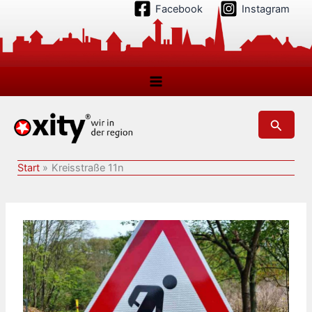
Zum
Facebook
Instagram
Inhalt
springen
Suchen
Start
Kreisstraße 11n