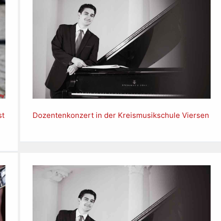
st
Dozentenkonzert in der Kreismusikschule Viersen