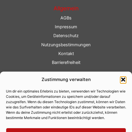
Allgemein
AGBs
Impressum
Datenschutz
Nutzungsbestimmungen
Kontakt
Barrierefreiheit
Service
Zustimmung verwalten
Fotoservice
Um dir ein optimales Erlebnis zu bieten, verwenden wir Technologien wie
Videoservice
Cookies, um Geräteinformationen zu speichern und/oder darauf
Werbung
zuzugreifen. Wenn du diesen Technologien zustimmst, können wir Daten
wie das Surfverhalten oder eindeutige IDs auf dieser Website verarbeiten.
Contenterstellung
Wenn du deine Zustimmung nicht erteilst oder zurückziehst, können
bestimmte Merkmale und Funktionen beeinträchtigt werden.
Lokalnachrichten
Lokalfernsehen