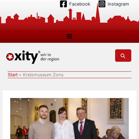
Zum
Facebook
Instagram
Inhalt
springen
Suchen
Start
Kreismuseum Zons