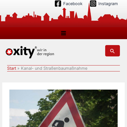
Zum
Facebook
Instagram
Inhalt
springen
Suchen
Start
Kanal- und Straßenbaumaßnahme