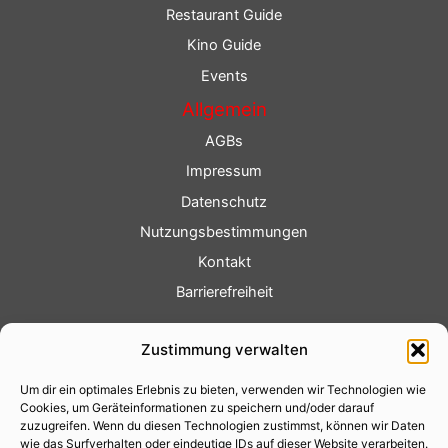
Restaurant Guide
Kino Guide
Events
Allgemein
AGBs
Impressum
Datenschutz
Nutzungsbestimmungen
Kontakt
Barrierefreiheit
Service
Zustimmung verwalten
Fotoservice
Um dir ein optimales Erlebnis zu bieten, verwenden wir Technologien wie
Videoservice
Cookies, um Geräteinformationen zu speichern und/oder darauf
Werbung
zuzugreifen. Wenn du diesen Technologien zustimmst, können wir Daten
wie das Surfverhalten oder eindeutige IDs auf dieser Website verarbeiten.