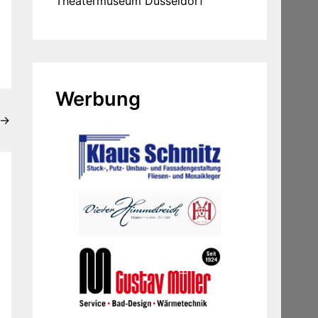
Theatermuseum Düsseldorf
Werbung
→