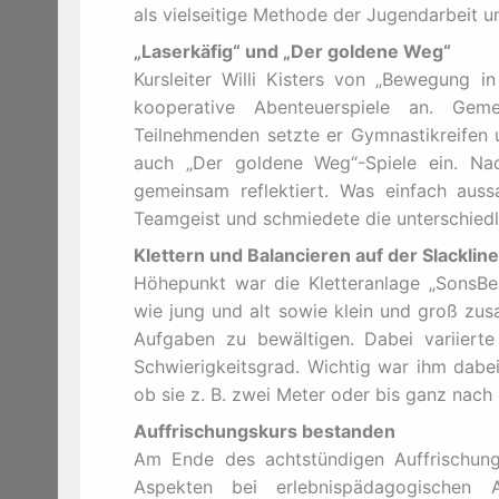
als vielseitige Methode der Jugendarbeit u
„Laserkäfig“ und „Der goldene Weg“
Kursleiter Willi Kisters von „Bewegung i
kooperative Abenteuerspiele an. Gem
Teilnehmenden setzte er Gymnastikreifen u
auch „Der goldene Weg“-Spiele ein. Na
gemeinsam reflektiert. Was einfach aus
Teamgeist und schmiedete die unterschied
Klettern und Balancieren auf der Slackline
Höhepunkt war die Kletteranlage „SonsBer
wie jung und alt sowie klein und groß zu
Aufgaben zu bewältigen. Dabei variierte
Schwierigkeitsgrad. Wichtig war ihm dabei
ob sie z. B. zwei Meter oder bis ganz nach 
Auffrischungskurs bestanden
Am Ende des achtstündigen Auffrischung
Aspekten bei erlebnispädagogischen A