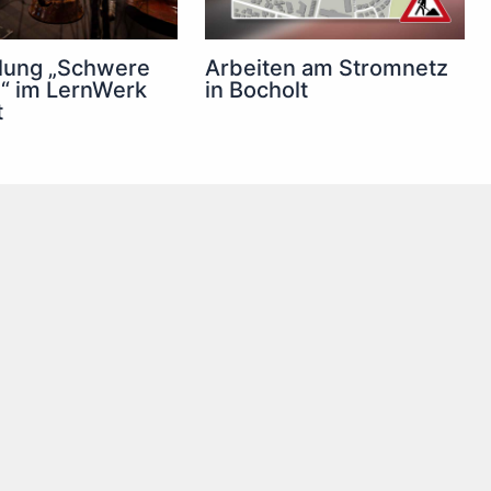
lung „Schwere
Arbeiten am Stromnetz
e“ im LernWerk
in Bocholt
t