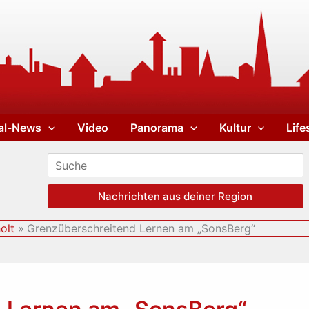
al-News
Video
Panorama
Kultur
Life
Nachrichten aus deiner Region
olt
Grenzüberschreitend Lernen am „SonsBerg“