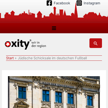
Zum
Facebook
Instagram
Inhalt
springen
Suchen
Start
Jüdische Schicksale im deutschen Fußball