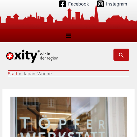
Zum
Facebook
Instagram
Inhalt
springen
Suchen
Start
Japan-Woche