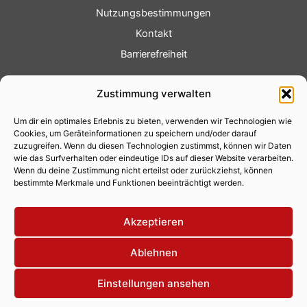
Nutzungsbestimmungen
Kontakt
Barrierefreiheit
Service
Zustimmung verwalten
Fotoservice
Um dir ein optimales Erlebnis zu bieten, verwenden wir Technologien wie
Videoservice
Cookies, um Geräteinformationen zu speichern und/oder darauf
Werbung
zuzugreifen. Wenn du diesen Technologien zustimmst, können wir Daten
wie das Surfverhalten oder eindeutige IDs auf dieser Website verarbeiten.
Contenterstellung
Wenn du deine Zustimmung nicht erteilst oder zurückziehst, können
bestimmte Merkmale und Funktionen beeinträchtigt werden.
Lokalnachrichten
Lokalfernsehen
Akzeptieren
Eventkalender
Ablehnen
Einstellungen ansehen
Copyright 2026 © Xity Online GmbH