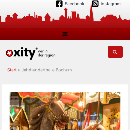
Zum
Facebook
Instagram
Inhalt
springen
Suchen
Start
Jahrhunderthalle Bochum