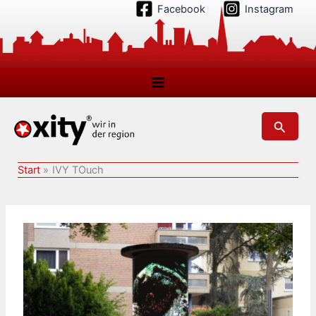
Zum
Facebook
Instagram
Inhalt
springen
Suchen
Start
IVY TOuch