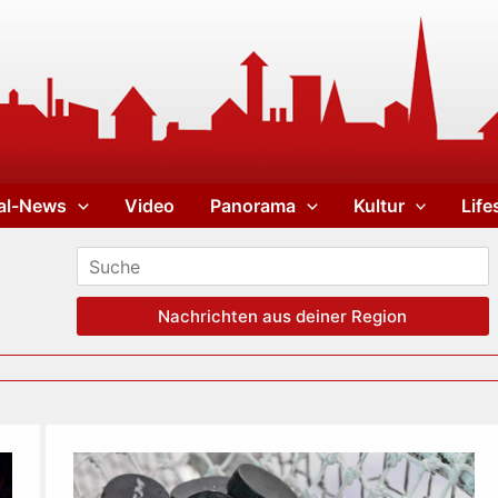
al-News
Video
Panorama
Kultur
Life
Nachrichten aus deiner Region