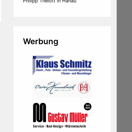
Philipp Thelott in Hanau
Werbung