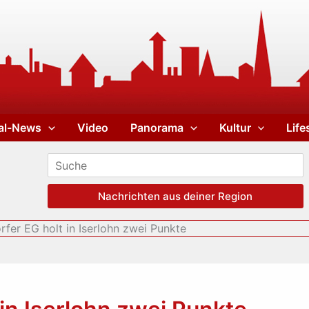
al-News
Video
Panorama
Kultur
Life
Nachrichten aus deiner Region
rfer EG holt in Iserlohn zwei Punkte