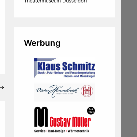
Theatermuseum Düsseldorf
Werbung
→