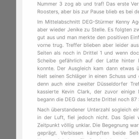
Nummer 3 zog ab und traf! Das erste Vert
Roosters, aber bis zur Pause blieb es bei 
Im Mittelabschnitt DEG-Stürmer Kenny Ago
aber wieder Jenike zu Stelle. Es folgten 
gut aus und man merkte den positiven Ein
vorne trug. Treffer blieben aber leider a
Seiten als noch in Drittel 1 und wenn do
Scheibe gefährlich auf der Latte hinter 
konnte. Der Ausgleich kam dann etwas ü
hielt seinen Schläger in einen Schuss und d
denn auch eine zweiter Düsseldorfer Tre
kassierte Kevin Clark, der zuvor einige
begann die DEG das letzte Drittel noch 8
Nach überstandener Unterzahl sogleich ein
in der Luft, fiel jedoch nicht. Das Spi
Zeitpunkt völlig unklar. Die Begegnung wa
geprägt. Verbissen kämpften beide Sei