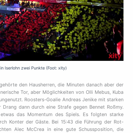
in Iserlohn zwei Punkte (Foot: xity)
gehörte den Hausherren, die Minuten danach aber der
nerische Tor, aber Möglichkeiten von Olli Mebus, Kuba
 ungenutzt. Roosters-Goalie Andreas Jenike mit starken
r Drang dann durch eine Strafe gegen Bennet Roßmy.
e etwas das Momentum des Spiels. Es folgten starke
rch Konter der Gäste. Bei 15:43 die Führung der Rot-
hten Alec McCrea in eine gute Schussposition, die