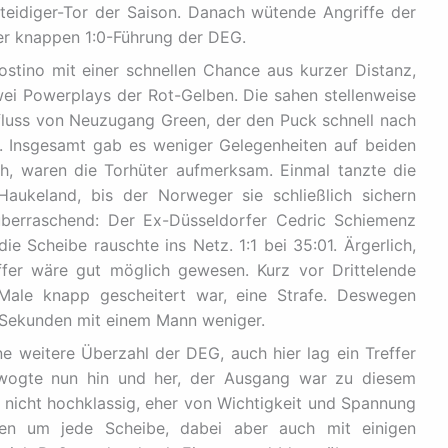
eidiger-Tor der Saison. Danach wütende Angriffe der
der knappen 1:0-Führung der DEG.
stino mit einer schnellen Chance aus kurzer Distanz,
zwei Powerplays der Rot-Gelben. Die sahen stellenweise
fluss von Neuzugang Green, der den Puck schnell nach
us. Insgesamt gab es weniger Gelegenheiten auf beiden
ch, waren die Torhüter aufmerksam. Einmal tanzte die
Haukeland, bis der Norweger sie schließlich sichern
berraschend: Der Ex-Düsseldorfer Cedric Schiemenz
ie Scheibe rauschte ins Netz. 1:1 bei 35:01. Ärgerlich,
ffer wäre gut möglich gewesen. Kurz vor Drittelende
 Male knapp gescheitert war, eine Strafe. Deswegen
7 Sekunden mit einem Mann weniger.
e weitere Überzahl der DEG, auch hier lag ein Treffer
el wogte nun hin und her, der Ausgang war zu diesem
r nicht hochklassig, eher von Wichtigkeit und Spannung
ten um jede Scheibe, dabei aber auch mit einigen