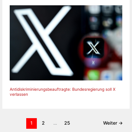
Antidiskriminierungsbeauftragte: Bundesregierung soll X
verlassen
1
2
…
25
Weiter
→