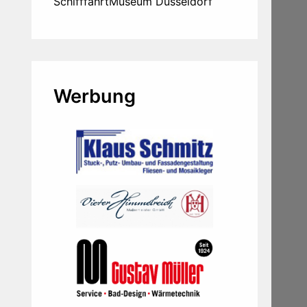
SchifffahrtMuseum Düsseldorf
Werbung