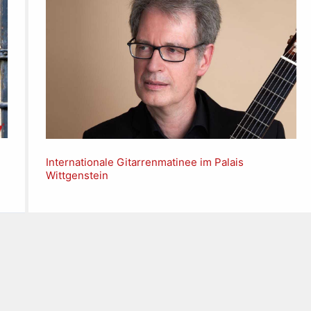
Internationale Gitarrenmatinee im Palais
Wittgenstein