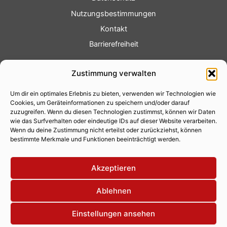
Nutzungsbestimmungen
Kontakt
Barrierefreiheit
Service
Zustimmung verwalten
Fotoservice
Um dir ein optimales Erlebnis zu bieten, verwenden wir Technologien wie
Videoservice
Cookies, um Geräteinformationen zu speichern und/oder darauf
Werbung
zuzugreifen. Wenn du diesen Technologien zustimmst, können wir Daten
wie das Surfverhalten oder eindeutige IDs auf dieser Website verarbeiten.
Contenterstellung
Wenn du deine Zustimmung nicht erteilst oder zurückziehst, können
bestimmte Merkmale und Funktionen beeinträchtigt werden.
Lokalnachrichten
Lokalfernsehen
Akzeptieren
Eventkalender
Ablehnen
Einstellungen ansehen