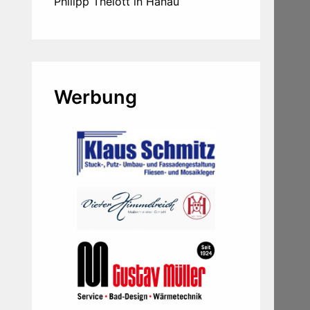
Philipp Thelott in Hanau
Werbung