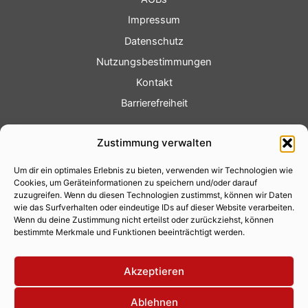
Impressum
Datenschutz
Nutzungsbestimmungen
Kontakt
Barrierefreiheit
Service
Zustimmung verwalten
Fotoservice
Um dir ein optimales Erlebnis zu bieten, verwenden wir Technologien wie
Videoservice
Cookies, um Geräteinformationen zu speichern und/oder darauf
Werbung
zuzugreifen. Wenn du diesen Technologien zustimmst, können wir Daten
wie das Surfverhalten oder eindeutige IDs auf dieser Website verarbeiten.
Contenterstellung
Wenn du deine Zustimmung nicht erteilst oder zurückziehst, können
bestimmte Merkmale und Funktionen beeinträchtigt werden.
Lokalnachrichten
Lokalfernsehen
Akzeptieren
Eventkalender
Ablehnen