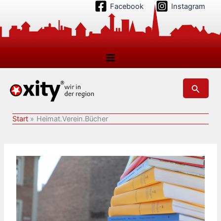
Zum
Facebook
Instagram
Inhalt
springen
Suchen
Start
Heimat.Verein.Bücher