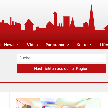
al-News
Video
Panorama
Kultur
Life
Nachrichten aus deiner Region