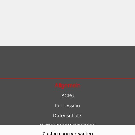
Allgemein
AGBs
Impressum
Datenschutz
Nutzungsbestimmungen
Zustimmung verwalten