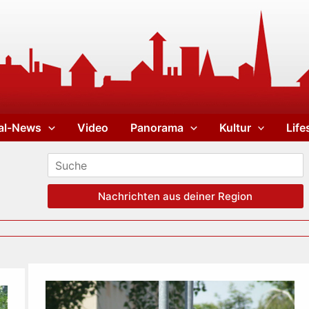
al-News
Video
Panorama
Kultur
Life
Nachrichten aus deiner Region