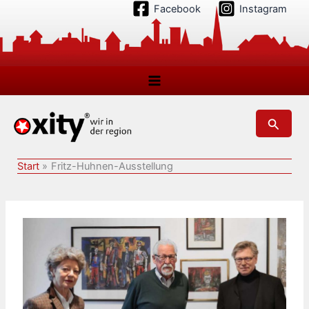
Zum
Facebook
Instagram
Inhalt
springen
Suchen
Start
Fritz-Huhnen-Ausstellung