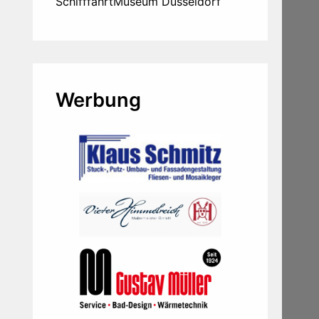
SchifffahrtMuseum Düsseldorf
Werbung