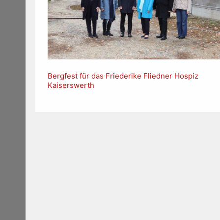
Bergfest für das Friederike Fliedner Hospiz
Kaiserswerth