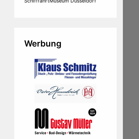
SchifffahrtMuseum Düsseldorf
Werbung