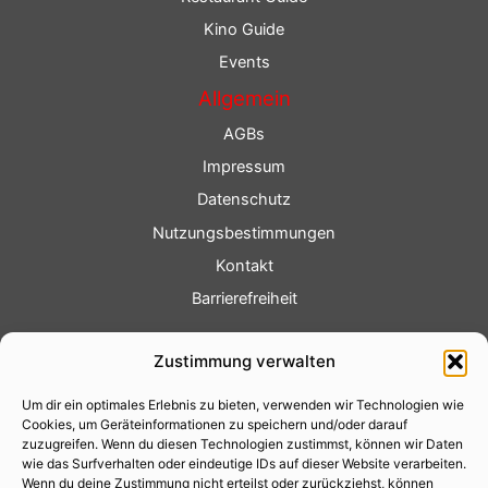
Kino Guide
Events
Allgemein
AGBs
Impressum
Datenschutz
Nutzungsbestimmungen
Kontakt
Barrierefreiheit
Service
Zustimmung verwalten
Fotoservice
Um dir ein optimales Erlebnis zu bieten, verwenden wir Technologien wie
Videoservice
Cookies, um Geräteinformationen zu speichern und/oder darauf
Werbung
zuzugreifen. Wenn du diesen Technologien zustimmst, können wir Daten
wie das Surfverhalten oder eindeutige IDs auf dieser Website verarbeiten.
Contenterstellung
Wenn du deine Zustimmung nicht erteilst oder zurückziehst, können