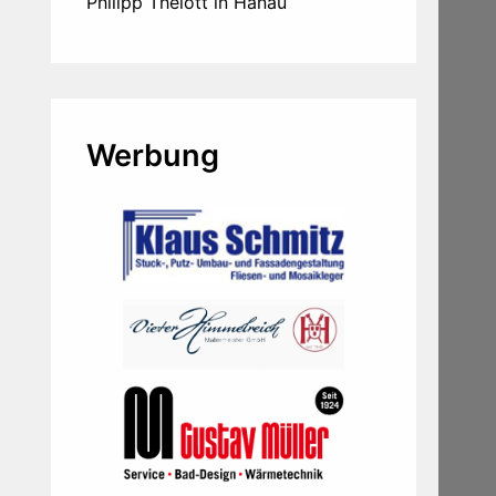
Philipp Thelott in Hanau
Werbung